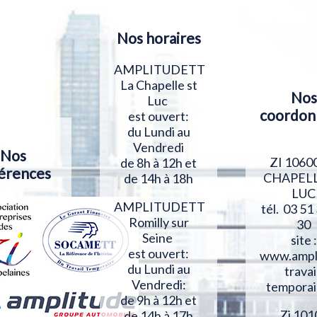
Nos horaires
AMPLITUDETT
La Chapelle st
Nos
Luc
coordon
est ouvert:
du Lundi au
Vendredi
Nos
ZI 1060
de 8h à 12h et
érences
CHAPELL
de 14h à 18h
LUC
AMPLITUDETT
tél. 03 51
Romilly sur
30
Seine
site :
est ouvert:
www.ampl
du Lundi au
travai
Vendredi:
temporai
de 9h à 12h et
Zi 101
de 14h à 17h