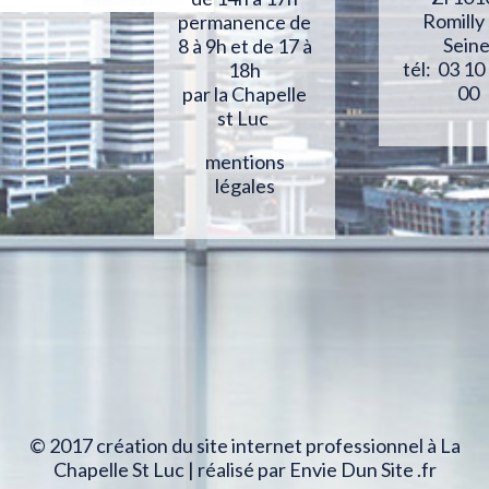
Romilly
permanence de
Sein
8 à 9h et de 17 à
tél: 03 10
18h
00
par la Chapelle
st Luc
mentions
légales
© 2017 création du site internet professionnel à La
Chapelle St Luc | réalisé par Envie Dun Site .fr