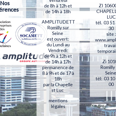
Nos
ZI 1060
de 8h à 12h et
érences
CHAPELL
de 14h à 18h
LUC
AMPLITUDETT
tél. 03 51
Romilly sur
30
Seine
site :
est ouvert:
www.ampl
du Lundi au
travai
Vendredi:
temporai
de 9h à 12h et
Zi 101
de 14h à 17h
Romilly
permanence de
Sein
8 à 9h et de 17 à
tél: 03 10
18h
00
par la Chapelle
st Luc
mentions
légales