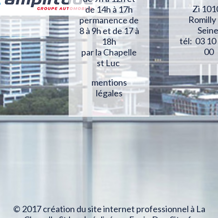
Zi 101
de 14h à 17h
Romilly
permanence de
Sein
8 à 9h et de 17 à
tél: 03 10
18h
00
par la Chapelle
st Luc
mentions
légales
© 2017 création du site internet professionnel à La