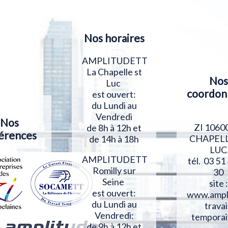
Nos horaires
AMPLITUDETT
La Chapelle st
Nos
Luc
coordon
est ouvert:
du Lundi au
Vendredi
Nos
ZI 1060
de 8h à 12h et
érences
CHAPELL
de 14h à 18h
LUC
AMPLITUDETT
tél. 03 51
Romilly sur
30
Seine
site :
est ouvert:
www.ampl
du Lundi au
travai
Vendredi:
temporai
de 9h à 12h et