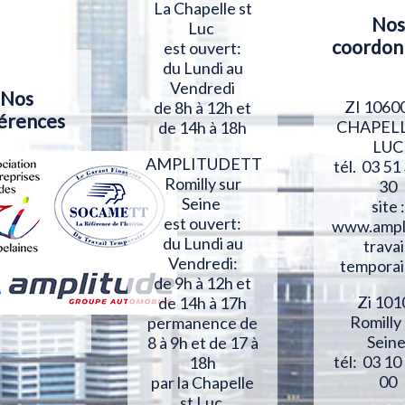
La Chapelle st
Nos
Luc
coordon
est ouvert:
du Lundi au
Vendredi
Nos
ZI 1060
de 8h à 12h et
érences
CHAPELL
de 14h à 18h
LUC
AMPLITUDETT
tél. 03 51
Romilly sur
30
Seine
site :
est ouvert:
www.ampl
du Lundi au
travai
Vendredi:
temporai
de 9h à 12h et
Zi 101
de 14h à 17h
Romilly
permanence de
Sein
8 à 9h et de 17 à
tél: 03 10
18h
00
par la Chapelle
st Luc