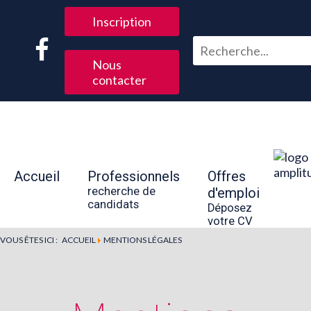
Inscription
Nous
contacter
Accueil
Professionnels
Offres
recherche de
d'emploi
candidats
Déposez
votre CV
VOUS ÊTES ICI :
ACCUEIL
MENTIONS LÉGALES