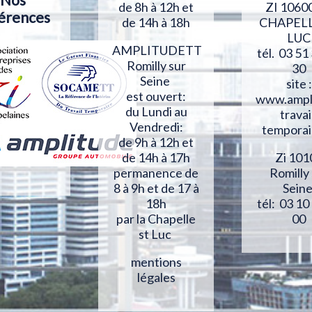
ZI 1060
de 8h à 12h et
érences
CHAPELL
de 14h à 18h
LUC
AMPLITUDETT
tél. 03 51
Romilly sur
30
Seine
site :
est ouvert:
www.ampl
du Lundi au
travai
Vendredi:
temporai
de 9h à 12h et
Zi 101
de 14h à 17h
Romilly
permanence de
Sein
8 à 9h et de 17 à
tél: 03 10
18h
00
par la Chapelle
st Luc
mentions
légales