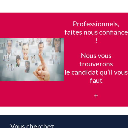
Professionnels,
faites nous confiance
!
Nous vous
trouverons
le candidat qu’il vous
faut
+
Vous cherchez