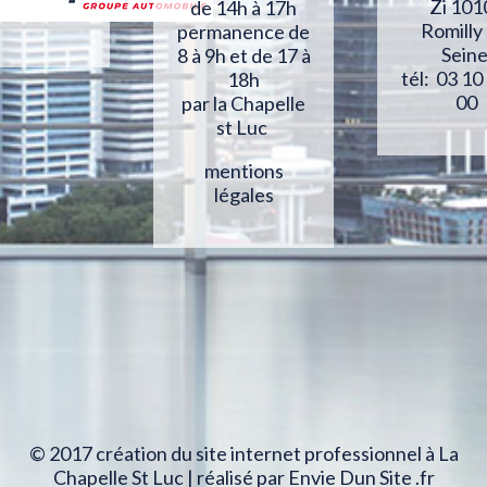
Zi 101
de 14h à 17h
Romilly
permanence de
Sein
8 à 9h et de 17 à
tél: 03 10
18h
00
par la Chapelle
st Luc
mentions
légales
© 2017 création du site internet professionnel à La
Chapelle St Luc | réalisé par Envie Dun Site .fr