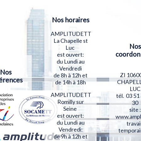
Nos horaires
AMPLITUDETT
La Chapelle st
Nos
Luc
coordon
est ouvert:
du Lundi au
Vendredi
Nos
ZI 1060
de 8h à 12h et
érences
CHAPELL
de 14h à 18h
LUC
AMPLITUDETT
tél. 03 51
Romilly sur
30
Seine
site :
est ouvert:
www.ampl
du Lundi au
travai
Vendredi:
temporai
de 9h à 12h et