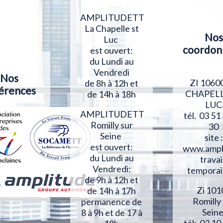
AMPLITUDETT
La Chapelle st
Nos
Luc
coordon
est ouvert:
du Lundi au
Vendredi
Nos
ZI 1060
de 8h à 12h et
érences
CHAPELL
de 14h à 18h
LUC
AMPLITUDETT
tél. 03 51
Romilly sur
30
Seine
site :
est ouvert:
www.ampl
du Lundi au
travai
Vendredi:
temporai
de 9h à 12h et
Zi 101
de 14h à 17h
Romilly
permanence de
Sein
8 à 9h et de 17 à