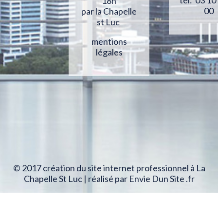
tél: 03 10
18h
00
par la Chapelle
st Luc
mentions
légales
© 2017 création du site internet professionnel à La
Chapelle St Luc | réalisé par Envie Dun Site .fr