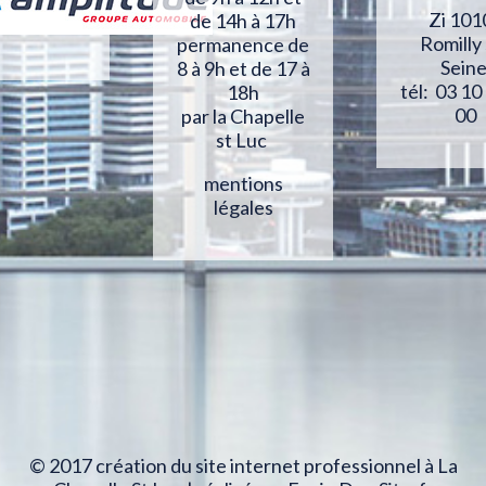
Zi 101
de 14h à 17h
Romilly
permanence de
Sein
8 à 9h et de 17 à
tél: 03 10
18h
00
par la Chapelle
st Luc
mentions
légales
© 2017 création du site internet professionnel à La