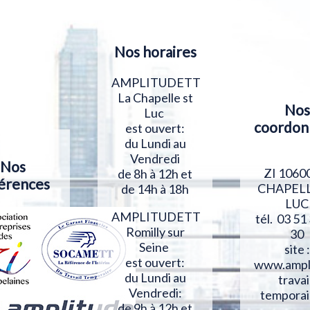
Nos horaires
AMPLITUDETT
La Chapelle st
Nos
Luc
coordon
est ouvert:
du Lundi au
Vendredi
Nos
ZI 1060
de 8h à 12h et
érences
CHAPELL
de 14h à 18h
LUC
AMPLITUDETT
tél. 03 51
Romilly sur
30
Seine
site :
est ouvert:
www.ampl
du Lundi au
travai
Vendredi:
temporai
de 9h à 12h et