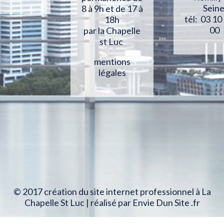
Sein
8 à 9h et de 17 à
tél: 03 10
18h
00
par la Chapelle
st Luc
mentions
légales
© 2017 création du site internet professionnel à La
Chapelle St Luc | réalisé par Envie Dun Site .fr