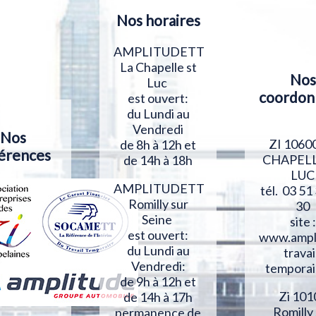
Nos horaires
AMPLITUDETT
La Chapelle st
Nos
Luc
coordon
est ouvert:
du Lundi au
Vendredi
Nos
ZI 1060
de 8h à 12h et
érences
CHAPELL
de 14h à 18h
LUC
AMPLITUDETT
tél. 03 51
Romilly sur
30
Seine
site :
est ouvert:
www.ampl
du Lundi au
travai
Vendredi:
temporai
de 9h à 12h et
Zi 101
de 14h à 17h
Romilly
permanence de