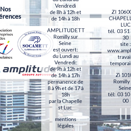
Vendredi
Nos
ZI 1060
de 8h à 12h et
érences
CHAPELL
de 14h à 18h
LUC
AMPLITUDETT
tél. 03 51
Romilly sur
30
Seine
site :
est ouvert:
www.ampl
du Lundi au
travai
Vendredi:
temporai
de 9h à 12h et
Zi 101
de 14h à 17h
Romilly
permanence de
Sein
8 à 9h et de 17 à
tél: 03 10
18h
00
par la Chapelle
st Luc
mentions
légales