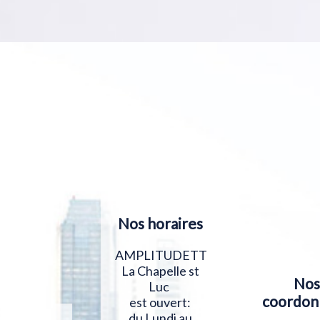
Nos horaires
AMPLITUDETT
La Chapelle st
Nos
Luc
coordon
est ouvert:
du Lundi au