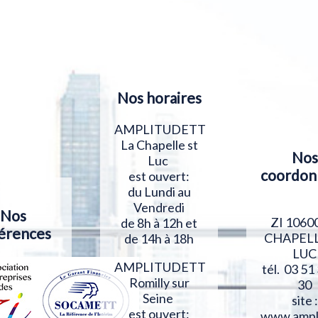
Nos horaires
AMPLITUDETT
La Chapelle st
Nos
Luc
coordon
est ouvert:
du Lundi au
Vendredi
Nos
ZI 1060
de 8h à 12h et
érences
CHAPELL
de 14h à 18h
LUC
AMPLITUDETT
tél. 03 51
Romilly sur
30
Seine
site :
est ouvert:
www.ampl