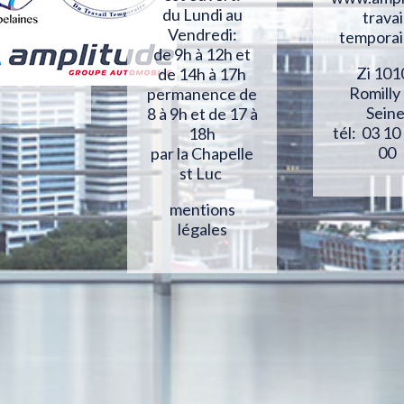
du Lundi au
travai
Vendredi:
temporai
de 9h à 12h et
Zi 101
de 14h à 17h
Romilly
permanence de
Sein
8 à 9h et de 17 à
tél: 03 10
18h
00
par la Chapelle
st Luc
mentions
légales