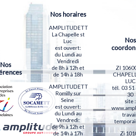
Nos horaires
AMPLITUDETT
La Chapelle st
Nos
Luc
coordon
est ouvert:
du Lundi au
Vendredi
Nos
ZI 1060
de 8h à 12h et
érences
CHAPELL
de 14h à 18h
LUC
AMPLITUDETT
tél. 03 51
Romilly sur
30
Seine
site :
est ouvert:
www.ampl
du Lundi au
travai
Vendredi:
temporai
de 9h à 12h et
Zi 101
de 14h à 17h