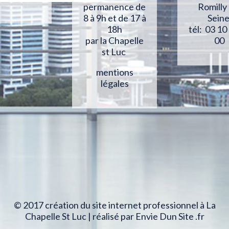
Romilly
permanence de
Sein
8 à 9h et de 17 à
tél: 03 10
18h
00
par la Chapelle
st Luc
mentions
légales
© 2017 création du site internet professionnel à La
Chapelle St Luc | réalisé par Envie Dun Site .fr