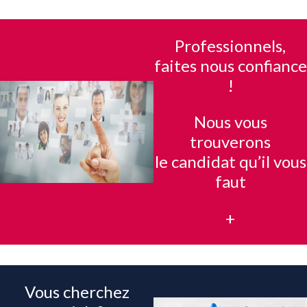
Professionnels,
faites nous confiance
!
Nous vous
trouverons
le candidat qu’il vous
faut
+
Vous cherchez