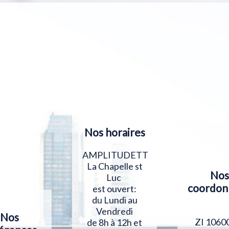
Nos horaires
AMPLITUDETT
La Chapelle st
Nos
Luc
coordon
est ouvert:
du Lundi au
Vendredi
Nos
ZI 1060
de 8h à 12h et