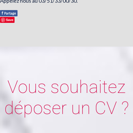
Appelez nous au 03/51/33/00/30.
f
Partage
Save
Vous souhaitez
déposer un CV ?