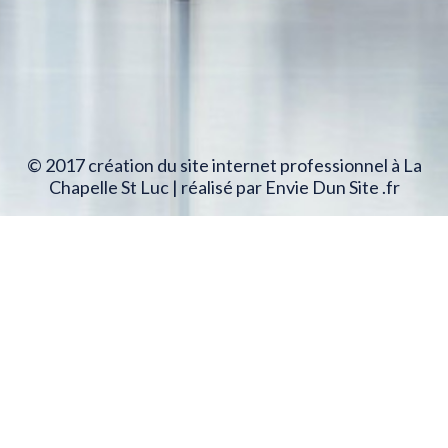
© 2017 création du site internet professionnel à La
Chapelle St Luc | réalisé par Envie Dun Site .fr