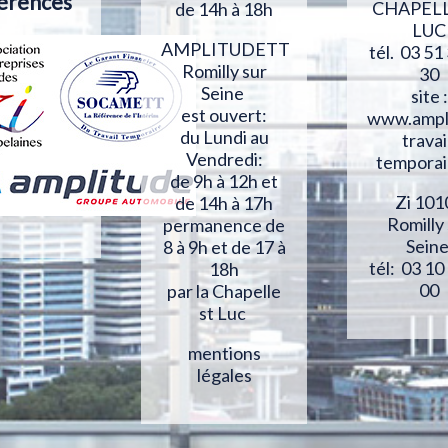
érences
CHAPELL
de 14h à 18h
LUC
AMPLITUDETT
tél. 03 51
Romilly sur
30
Seine
site :
est ouvert:
www.ampl
du Lundi au
travai
Vendredi:
temporai
de 9h à 12h et
Zi 101
de 14h à 17h
Romilly
permanence de
Sein
8 à 9h et de 17 à
tél: 03 10
18h
00
par la Chapelle
st Luc
mentions
légales