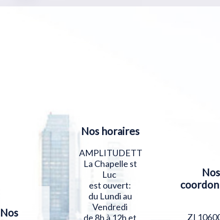
Nos horaires
AMPLITUDETT
La Chapelle st
Nos
Luc
coordon
est ouvert:
du Lundi au
Vendredi
Nos
ZI 1060
de 8h à 12h et