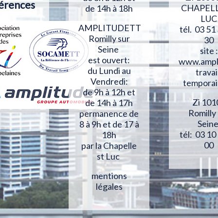
érences
CHAPELL
de 14h à 18h
LUC
AMPLITUDETT
tél. 03 51
Romilly sur
30
Seine
site :
est ouvert:
www.ampl
du Lundi au
travai
Vendredi:
temporai
de 9h à 12h et
Zi 101
de 14h à 17h
Romilly
permanence de
Sein
8 à 9h et de 17 à
tél: 03 10
18h
00
par la Chapelle
st Luc
mentions
légales