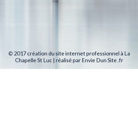
© 2017 création du site internet professionnel à La
Chapelle St Luc | réalisé par Envie Dun Site .fr