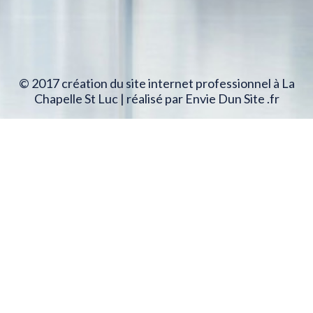
© 2017 création du site internet professionnel à La
Chapelle St Luc | réalisé par Envie Dun Site .fr