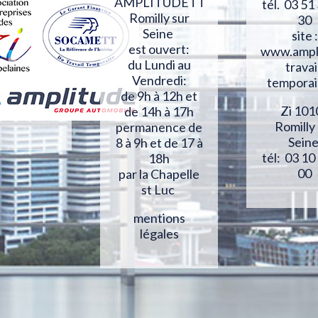
AMPLITUDETT
tél. 03 51
Romilly sur
30
Seine
site :
est ouvert:
www.ampl
du Lundi au
travai
Vendredi:
temporai
de 9h à 12h et
Zi 101
de 14h à 17h
Romilly
permanence de
Sein
8 à 9h et de 17 à
tél: 03 10
18h
00
par la Chapelle
st Luc
mentions
légales