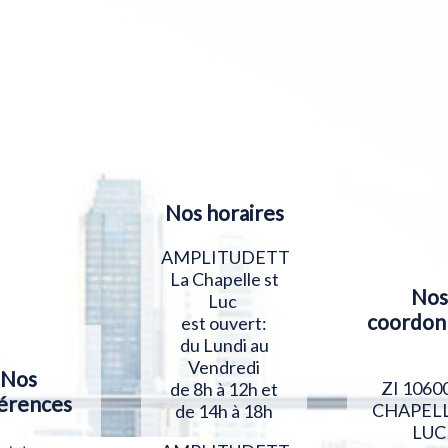
Nos horaires
AMPLITUDETT
La Chapelle st
Nos
Luc
coordon
est ouvert:
du Lundi au
Vendredi
Nos
ZI 1060
de 8h à 12h et
érences
CHAPELL
de 14h à 18h
LUC